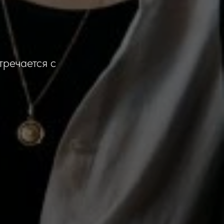
о
тречается с